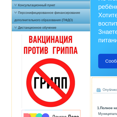
ребён
Консультационный пункт
Персонифицированное финансирование
Хотите
дополнительного образования (ПФДО)
воспи
Дистанционное обучение
Знаете
питани
Сооб
Опублико
1.Полное н
Муниципаль