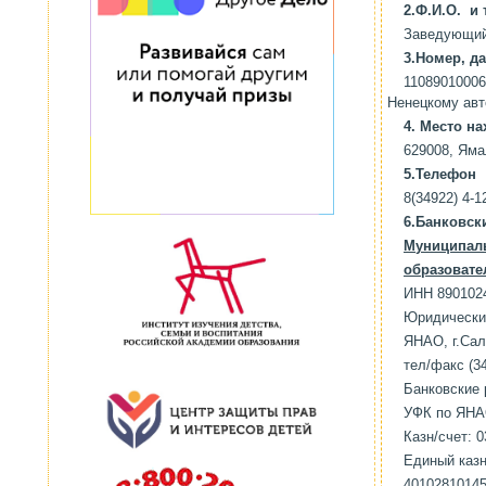
2.Ф.И.О. и
Заведующий 
3.Номер, да
110890100
Ненецкому авт
4. Место н
629008, Яма
5.Телефон
8(34922) 4-1
6.Банковск
М
униципал
образовате
ИНН 890102
Юридически
ЯНАО, г.Сал
тел/факс (34
Банковские 
УФК по ЯНАО
Казн/счет: 
Единый казн
4010281014