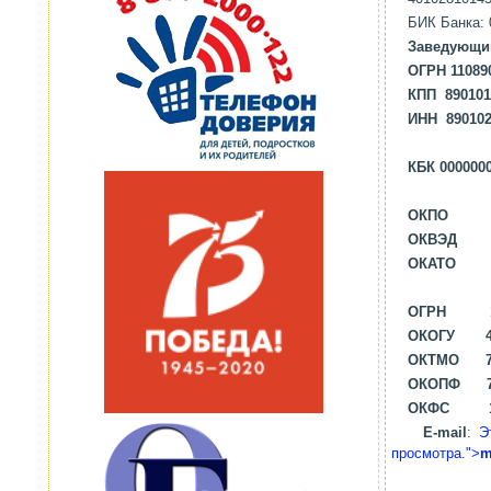
БИК
Заведующий
ОГРН 1108
КПП 890101
ИНН 890102
КБК 000000
ОКПО 65
ОКВЭД 8
ОКАТО 71
ОГРН 110
ОКОГУ 42
ОКТМО 71
ОКОПФ 7 
ОКФС 1
E
-
mail
:
Э
просмотра.
">
m