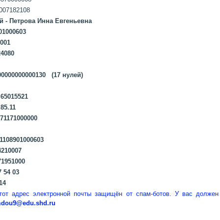
 Банка: 007182108
 - Петрова Инна Евгеньевна
901000603
001
4080
00000000000130 (17 нулей)
015521
5.11
171000000
8901000603
10007
951000
54 03
4
тот адрес электронной почты защищён от спам-ботов. У вас должен
dou
9@
edu
.
shd
.
ru