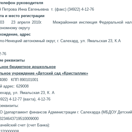
 телефон руководителя
Петрова Инна Евгеньевна т. (факс) (34922) 4-12-76
та и место регистрации
0603 23 апреля 2010г. Межрайонная инспекция Федеральной нал
ономному округу
ахождение, адрес
ло-Ненецкий автономный округ, г. Салехард, ул. Ямальская 23, К.А
2-76
ие реквизиты
ьное бюджетное дошкольное
льное учреждение «Детский сад «Кристаллик»
4080 КПП 890101001
й адрес: 629008
ехард, ул. Ямальская 23, К. А
922) 4-12-77 (вахта), 4-12-76
реквизиты:
 (департамент финансов Администрации г. Салехарда (МБДОУ Детский 
03234643719510009000
ачейский счет (счет Банка):
5370000008